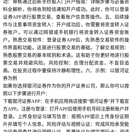
功：审核通过后新手炒股入门开户指南：详细步骤与必备资
料全解析，你将收到短信通知开户成功。此时，你可以登录
证券APP进行股票交易、查看账户信息等操作。五、后续操
作与注意事项资金转入：开户成功后，你需要将资金转入证
券账户。可以通过网银或手机银行将资金转入证券资金账
户。熟悉交易软件：登录证券APP后，先熟悉交易软件的操
作界面和功能。这是进行股票交易的基础。了解交易规则：
熟悉股票交易的基本规则和术语。这有助于你更好地进行股
票交易并规避风险。风险控制：合理分配资金，不盲目追
高。在投资过程中要保持冷静和理性。六、示例：以银河证
券为例
如果你选择银河证券作为你的开户证券公司，那么你可以按
照以下步骤进行开户：
下载银河证券APP：在手机应用商店搜索“银河证券”并下载官
方APP。注册与登录：打开APP后使用手机号码注册新账户并
登录。上传身份证与填写信息：按照APP提示上传身份证照
片并填写个人信息。风险评估与视频认证：完成风险承受能
力问卷调查并进行视频认证。签署协议与绑定银行卡：阅读