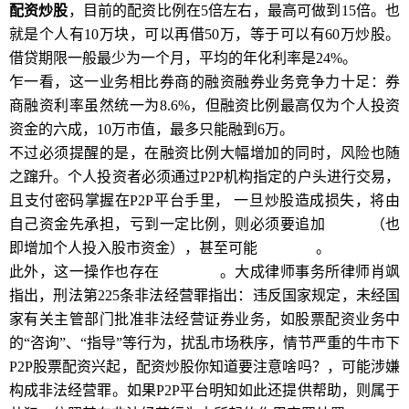
配资炒股
，目前的配资比例在5倍左右，最高可做到15倍。也
就是个人有10万块，可以再借50万，等于可以有60万炒股。
借贷期限一般最少为一个月，平均的年化利率是24%。
乍一看，这一业务相比券商的融资融券业务竞争力十足：券
商融资利率虽然统一为8.6%，但融资比例最高仅为个人投资
资金的六成，10万市值，最多只能融到6万。
不过必须提醒的是，在融资比例大幅增加的同时，风险也随
之蹿升。个人投资者必须通过P2P机构指定的户头进行交易，
且支付密码掌握在P2P平台手里， 一旦炒股造成损失，将由
自己资金先承担，亏到一定比例，则必须要追加
保证金
（也
即增加个人投入股市资金），甚至可能
强制平仓
。
此外，这一操作也存在
法律风险
。大成律师事务所律师肖飒
指出，刑法第225条非法经营罪指出：违反国家规定，未经国
家有关主管部门批准非法经营证券业务，如股票配资业务中
的“咨询”、“指导”等行为，扰乱市场秩序，情节严重的牛市下
P2P股票配资兴起，配资炒股你知道要注意啥吗？，可能涉嫌
构成非法经营罪。如果P2P平台明知如此还提供帮助，则属于