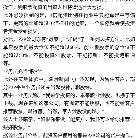
操作，则股票配资的出资人也将遭遇巨大亏损。
此外必须提到的是，4倍配资比例在行业中只能算是中等偏
下，更高的比如超过10倍杠杆的配资，一个跌停就会使投资
者资金受到损失。
对此，P2P公司亦有“对策”，“加码”了一系列风控方法。比如
单只股票的最大仓位不能超过60%、创业板股票的总仓位不
能超过50%、不能投资ST股票、不能打新、不能投港股通
等。
业务员充当“股神”
此外在实地体验中，澎湃新闻（）还发现，为留住客户，部
分P2P平台业务员还充当起股神，聊股经。
其中一业务员称，“我是学投资的，本来职业炒股，也挣了不
少钱。现在来到这家公司，有规定不能炒股，也不能给客户
推荐股票，憋得慌。当然，家人炒股没问题。”
该人士还暗示，“如果你来做（配资），我还可以给你推荐一
些好股票。”
据该业务员介绍，配资客户使用的都是P2P公司的账户操作，