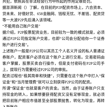
共犯，依照其在非法经营行为中所起的作用定罪处罚。
据澎湃新闻（）了解，在目前的P2P配资市场上，六合资本、
贷未来、好借好贷、658金融网、钱程无忧、不差钱、配资贷
等一大波P2P先后涌入该领域。
“不能用自己账户交易”
据介绍，P2P股票配资业务，目前较为一致的模式就是，必须
通过P2P公司指定账户交易，也即“公司会分配给你一个证券
账户进行交易”。
上述账户一般是P2P公司以其员工个人名义开设的私人普通证
券账户，配资客户必须在这个账户上进行交易。交易密码由
客户掌握，股票买卖自行操作，但是支付密码在P2P公司手
上，提现行为需要经过P2P公司的审批。
配资过程也“极其简单和快捷”，只需要在这个账户中打入“保
证金”和“当月管理费”就可以立刻获得P2P公司的配资。
所谓“保证金”也就是客户的资金。当然，由于证券账户只支
持现金的转入，如果想要获得配资又没有足够现金，就必须
把目前账户相应市值甚至全部股票抛售，转化为现金，再转
入新账户。