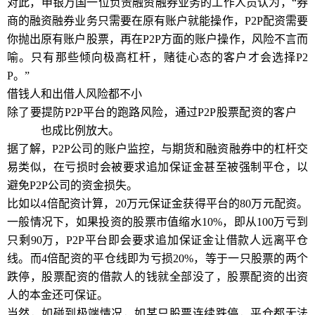
对此，申银万国一位负责融资融券业务的工作人员认为，“券
商的融资融券业务只需要在原有账户就能操作，P2P配资需要
你抛出原有账户股票，再在P2P方面的账户操作，风险不言而
喻。只有那些倾向极高杠杆，赌徒心态的客户才会选择P2
P。”
借钱人和出借人风险都不小
除了要提防P2P平台的跑路风险，通过P2P股票配资的客户
投
资风险
也成比例放大。
据了解，P2P公司的账户监控，与期货和融资融券中的杠杆交
易类似，在亏损时会被要求追加保证金甚至被强制平仓，以
避免P2P公司的资金损失。
比如以4倍配资计算，20万元保证金获得平台的80万元配资。
一般情况下，如果投资的股票市值缩水10%，即从100万亏到
只剩90万，P2P平台即会要求追加保证金让借款人远离平仓
线。而4倍配资的平仓线即为亏损20%，等于一只股票的两个
跌停，股票配资的借款人的钱就全部没了，股票配资的出资
人的本金还可保证。
当然，如碰到极端情况，如某只股票连续跌停，平仓都无法