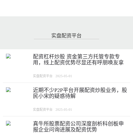
实盘配资平台
配资杠杆炒股 资金第三方托管专款专
用，线上配资优势尽显还有呼朋唤友拿
佣金
实盘配资平台
2025-05-01
近期不少P2P平台开展配资炒股业务，股
民小宋的疑惑待解
实盘配资平台
2025-05-01
真牛所股票配资公司深度剖析科创板申
报企业问询进展及配资优势