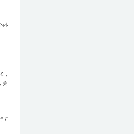
的本
求，
，关
行逻