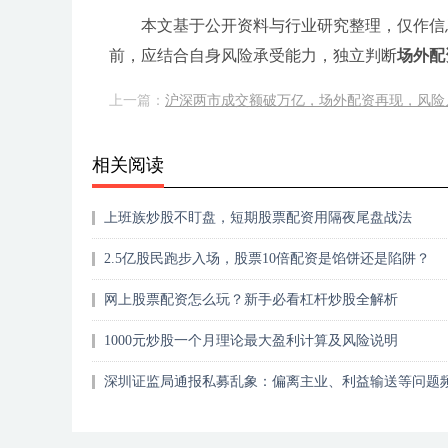
本文基于公开资料与行业研究整理，仅作信
前，应结合自身风险承受能力，独立判断
场外配
上一篇：
沪深两市成交额破万亿，场外配资再现，风险
相关阅读
上班族炒股不盯盘，短期股票配资用隔夜尾盘战法
2.5亿股民跑步入场，股票10倍配资是馅饼还是陷阱？
网上股票配资怎么玩？新手必看杠杆炒股全解析
1000元炒股一个月理论最大盈利计算及风险说明
深圳证监局通报私募乱象：偏离主业、利益输送等问题