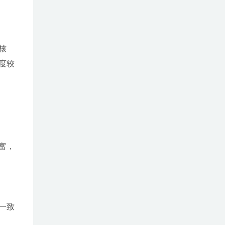
核
度较
富，
一致