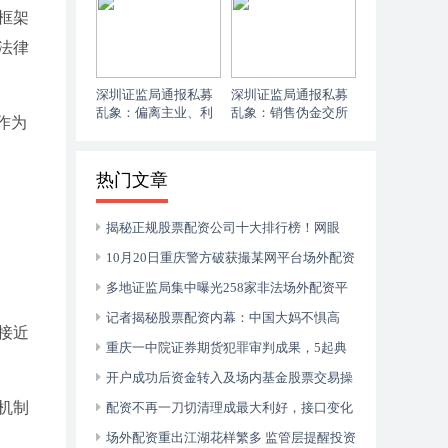
框架
法律
深圳证监局通报私募
深圳证监局通报私募
乱象：偏离主业、利
乱象：销售伪金交所
作为
益输送等问题频出
产品、卖课、算命等
热门文章
揭秘正规股票配资公司十大排行榜！网眼
查、优配网等公司亮点解读
10月20日重庆警方破获撮某网平台场外配资
案，涉案550亿抓153人
多地证监局集中曝光258家非法场外配资平
台，场外配资属违法行为
记者揭秘股票配资内幕：中国大妈不惧高
接近
息，1:10杠杆背后的风险与诱惑
重庆一中院证券期货犯罪审判成果，5起典
型案例公开
开户成功后资金转入及场内基金股票交易操
机制
作指南
配资不再一刀切清理成最大利好，接口变化
仍有影响
场外配资重出江湖花样繁多 监管层提醒投资