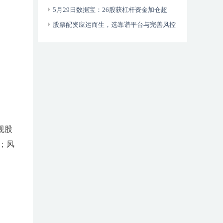
者远离高利息陷阱
5月29日数据宝：26股获杠杆资金加仓超
5000万元，两家公司披露定增预案
股票配资应运而生，选靠谱平台与完善风控
体系缺一不可
规股
；风