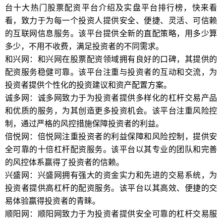
台十大热门股票配资平台介绍及实盘平台排行榜，快来看
看，致力于为每一个投资人提供安全、便捷、灵活、可信赖
的互联网信息服务。该平台提供全新的直配策略，用多少算
多少，不用不收费，满足投资者的不同需求。
和兴网：和兴网在股票配资领域拥有良好的口碑，其提供的
配资服务稳健可靠。该平台注重与投资者的互动和交流，为
投资者提供个性化的投资建议和资产配置方案。
诚多网：诚多网致力于为投资者提供多样化的杠杆交易产品
和优质的服务，为其创造更多投资机会。该平台注重风险控
制，通过严格的风控措施保障投资者的利益。
倍悦网：倍悦网注重投资者的利益保障和风险控制，提供安
全可靠的十倍杠杆配资服务。该平台以其专业的团队和完善
的风控体系赢得了投资者的信赖。
兴盛网：兴盛网拥有强大的资金实力和先进的交易系统，为
投资者提供高杠杆的配资服务。该平台以其高效、便捷的交
易体验赢得投资者的青睐。
顺阳网：顺阳网致力于为投资者提供安全可靠的杠杆交易服