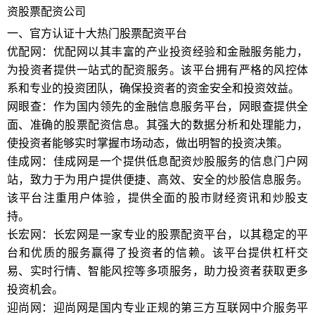
一、官方认证十大热门股票配资平台
优配网：优配网以其丰富的产业投资经验和金融服务能力，
为投资者提供一站式的配资服务。该平台拥有严格的风控体
系和专业的投资团队，确保投资者的资金安全和投资效益。
网眼查：作为国内领先的金融信息服务平台，网眼查提供全
面、准确的股票配资信息。其强大的数据分析和处理能力，
使投资者能够实时掌握市场动态，做出明智的投资决策。
佳成网：佳成网是一个提供低息配资炒股服务的信息门户网
站，致力于为用户提供便捷、高效、安全的炒股信息服务。
该平台注重用户体验，提供全面的股市财经资讯和炒股支
持。
长宏网：长宏网是一家专业的股票配资平台，以其稳定的平
台和优质的服务赢得了投资者的信赖。该平台提供杠杆交
易、实时行情、智能风控等多项服务，助力投资者获取更多
投资机会。
迎尚网：迎尚网是国内专业正规的第三方互联网中介服务平